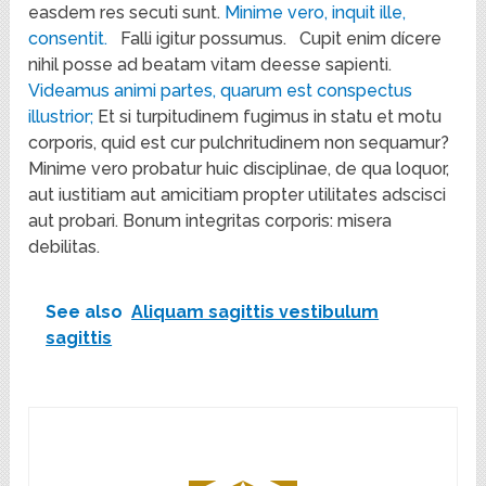
easdem res secuti sunt.
Minime vero, inquit ille,
consentit.
Falli igitur possumus.
Cupit enim dícere
nihil posse ad beatam vitam deesse sapienti.
Videamus animi partes, quarum est conspectus
illustrior;
Et si turpitudinem fugimus in statu et motu
corporis, quid est cur pulchritudinem non sequamur?
Minime vero probatur huic disciplinae, de qua loquor,
aut iustitiam aut amicitiam propter utilitates adscisci
aut probari. Bonum integritas corporis: misera
debilitas.
See also
Aliquam sagittis vestibulum
sagittis