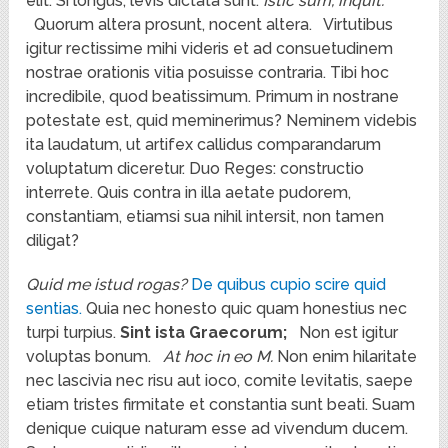
elit. Si longus, levis dictata sunt.
Istic sum, inquit.
Quorum altera prosunt, nocent altera.
Virtutibus
igitur rectissime mihi videris et ad consuetudinem
nostrae orationis vitia posuisse contraria. Tibi hoc
incredibile, quod beatissimum. Primum in nostrane
potestate est, quid meminerimus? Neminem videbis
ita laudatum, ut artifex callidus comparandarum
voluptatum diceretur. Duo Reges: constructio
interrete. Quis contra in illa aetate pudorem,
constantiam, etiamsi sua nihil intersit, non tamen
diligat?
Quid me istud rogas?
De quibus cupio scire quid
sentias.
Quia nec honesto quic quam honestius nec
turpi turpius.
Sint ista Graecorum;
Non est igitur
voluptas bonum.
At hoc in eo M.
Non enim hilaritate
nec lascivia nec risu aut ioco, comite levitatis, saepe
etiam tristes firmitate et constantia sunt beati. Suam
denique cuique naturam esse ad vivendum ducem.