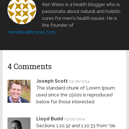
Ken Weiss is a health blogger who is
passionate about natural and holistic
cures for men's health issues. He is
the founder of
menshealthcures.com
4 Comments
Joseph Scott
03/26/2014
The standard chunk of Lorem Ipsum
used since the 1500s is reproduced
below for those interested.
Lloyd Budd
03/26/2014
Sections 1.10.32 and 1.10.33 from “de