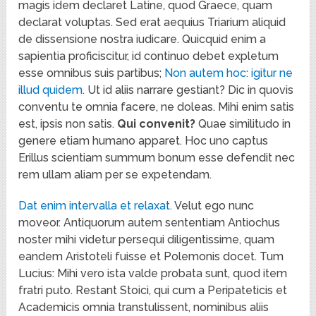
magis idem declaret Latine, quod Graece, quam
declarat voluptas. Sed erat aequius Triarium aliquid
de dissensione nostra iudicare. Quicquid enim a
sapientia proficiscitur, id continuo debet expletum
esse omnibus suis partibus;
Non autem hoc: igitur ne
illud quidem.
Ut id aliis narrare gestiant? Dic in quovis
conventu te omnia facere, ne doleas. Mihi enim satis
est, ipsis non satis.
Qui convenit?
Quae similitudo in
genere etiam humano apparet. Hoc uno captus
Erillus scientiam summum bonum esse defendit nec
rem ullam aliam per se expetendam.
Dat enim intervalla et relaxat.
Velut ego nunc
moveor. Antiquorum autem sententiam Antiochus
noster mihi videtur persequi diligentissime, quam
eandem Aristoteli fuisse et Polemonis docet. Tum
Lucius: Mihi vero ista valde probata sunt, quod item
fratri puto. Restant Stoici, qui cum a Peripateticis et
Academicis omnia transtulissent, nominibus aliis