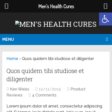
Men's Health Cures
Open
MENU
Home
-
Quos quidem tibi studiose et diligenter
Quos quidem tibi studiose et
diligenter
Ken Weiss
12/11/2015
Product
Reviews
4 Comments
Lorem ipsum dolor sit amet, consectetur adipiscing