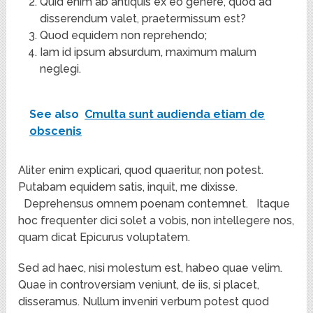
Quid enim ab antiquis ex eo genere, quod ad
disserendum valet, praetermissum est?
Quod equidem non reprehendo;
Iam id ipsum absurdum, maximum malum
neglegi.
See also
Cmulta sunt audienda etiam de
obscenis
Aliter enim explicari, quod quaeritur, non potest.
Putabam equidem satis, inquit, me dixisse.
Deprehensus omnem poenam contemnet.
Itaque
hoc frequenter dici solet a vobis, non intellegere nos,
quam dicat Epicurus voluptatem.
Sed ad haec, nisi molestum est, habeo quae velim.
Quae in controversiam veniunt, de iis, si placet,
disseramus. Nullum inveniri verbum potest quod