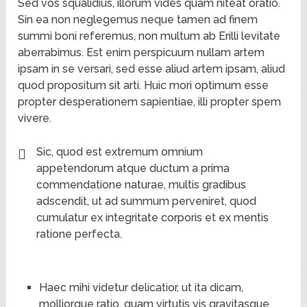
Sed vos squalidius, illorum vides quam niteat oratio.
Sin ea non neglegemus neque tamen ad finem
summi boni referemus, non multum ab Erilli levitate
aberrabimus. Est enim perspicuum nullam artem
ipsam in se versari, sed esse aliud artem ipsam, aliud
quod propositum sit arti. Huic mori optimum esse
propter desperationem sapientiae, illi propter spem
vivere.
Sic, quod est extremum omnium
appetendorum atque ductum a prima
commendatione naturae, multis gradibus
adscendit, ut ad summum perveniret, quod
cumulatur ex integritate corporis et ex mentis
ratione perfecta.
Haec mihi videtur delicatior, ut ita dicam,
molliorque ratio, quam virtutis vis gravitasque