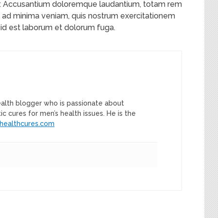
tur. Accusantium doloremque laudantium, totam rem
im ad minima veniam, quis nostrum exercitationem
, id est laborum et dolorum fuga.
ealth blogger who is passionate about
tic cures for men’s health issues. He is the
healthcures.com