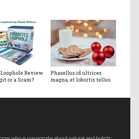
 Loophole Review
Phasellus id ultrices
egit or a Scam?
magna, et lobortis tellus
gger who is passionate about natural and holistic