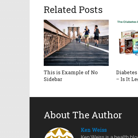
Related Posts
This is Example of No
Diabetes
Sidebar
– Is It L
About The Author
Ken Weiss
Ken Weiss is a health blo