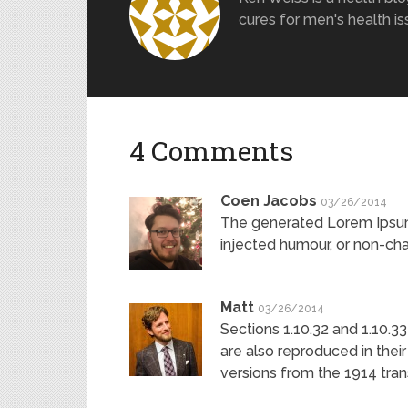
cures for men's health is
4 Comments
Coen Jacobs
03/26/2014
The generated Lorem Ipsum 
injected humour, or non-cha
Matt
03/26/2014
Sections 1.10.32 and 1.10.
are also reproduced in thei
versions from the 1914 tran