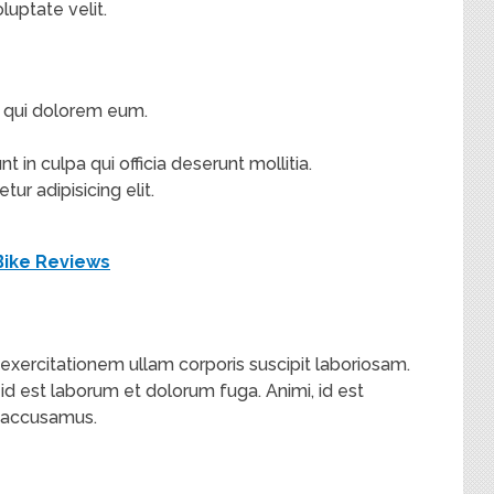
luptate velit.
um qui dolorem eum.
t in culpa qui officia deserunt mollitia.
ur adipisicing elit.
ike Reviews
xercitationem ullam corporis suscipit laboriosam.
 id est laborum et dolorum fuga. Animi, id est
t accusamus.