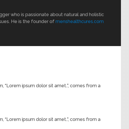
gger who is passionate about natural and holistic
sues. He is the founder of
menshealthcures.com
um, “Lorem ipsum dolor sit amet..”, comes from a
um, “Lorem ipsum dolor sit amet..”, comes from a