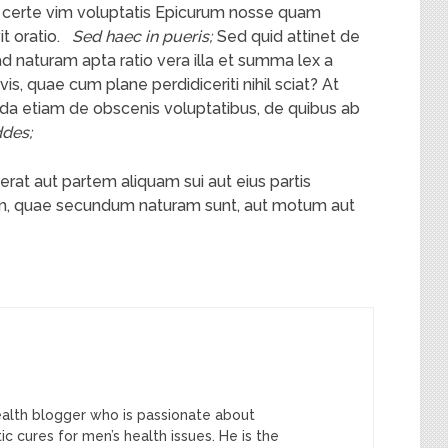
certe vim voluptatis Epicurum nosse quam
 oratio.
Sed haec in pueris;
Sed quid attinet de
ad naturam apta ratio vera illa et summa lex a
is, quae cum plane perdidiceriti nihil sciat? At
nda etiam de obscenis voluptatibus, de quibus ab
des;
at aut partem aliquam sui aut eius partis
rum, quae secundum naturam sunt, aut motum aut
ealth blogger who is passionate about
tic cures for men’s health issues. He is the