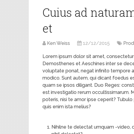
Cuius ad naturam 
et
Ken Weiss
12/12/2015
Prod
Lorem ipsum dolor sit amet, consectetur ad
Demosthenes et Aeschines inter se dec
voluptate ponat, negat infinito tempore 
modico. Sunt autem, qui dicant foedus 
quam se ipsos diligant. Duo Reges: constr
est investigatio rerum occultissimarum. 
poteris, nisi te amor ipse ceperit? Tubulo
quis enim ista melius?
Nihilne te delectat umquam -video, qu