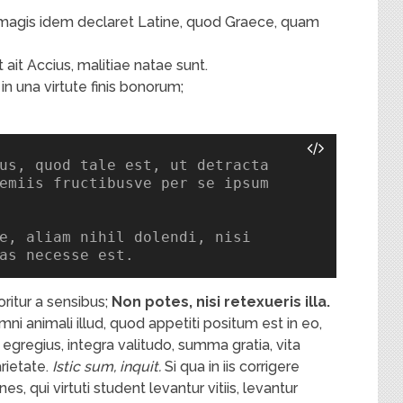
 magis idem declaret Latine, quod Graece, quam
ut ait Accius, malitiae natae sunt.
t in una virtute finis bonorum;
us, quod tale est, ut detracta

emiis fructibusve per se ipsum

e, aliam nihil dolendi, nisi

as necesse est.
ritur a sensibus;
Non potes, nisi retexueris illa.
ni animali illud, quod appetiti positum est in eo,
regius, integra valitudo, summa gratia, vita
rietate.
Istic sum, inquit.
Si qua in iis corrigere
es, qui virtuti student levantur vitiis, levantur