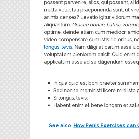
possent pervenire, alios, qui possent, si 
multa voluptati praeponenda sunt, ut vires
animis censes? Levatio igitur vitiorum mag
aliquantum.
Graece donan, Latine volupt
optime, deinde etiam cum mediocri amico.
video compensare cum istis doloribus,
longus, levis.
Nam diligi et carum esse iu
voluptatem pleniorem efficit. Quid enim d
applicatum esse ad se diligendum esse
In qua quid est boni praeter summ
Sed nonne merninisti licere mihi ista 
Si longus, levis;
Habent enim et bene longam et satis
See also
How Penis Exercises can 