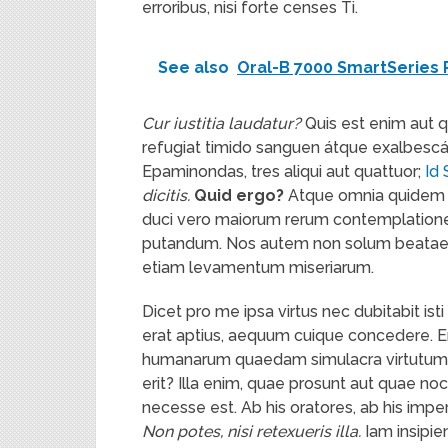
erroribus, nisi forte censes Ti.
See also
Oral-B 7000 SmartSeries
Cur iustitia laudatur?
Quis est enim aut 
refugiat timido sanguen átque exalbesc
Epaminondas, tres aliqui aut quattuor;
Id 
dicitis.
Quid ergo?
Atque omnia quidem s
duci vero maiorum rerum contemplation
putandum. Nos autem non solum beatae 
etiam levamentum miseriarum.
Dicet pro me ipsa virtus nec dubitabit isti
erat aptius, aequum cuique concedere. Er
humanarum quaedam simulacra virtutum, in 
erit? Illa enim, quae prosunt aut quae noc
necesse est. Ab his oratores, ab his impe
Non potes, nisi retexueris illa.
Iam insipie