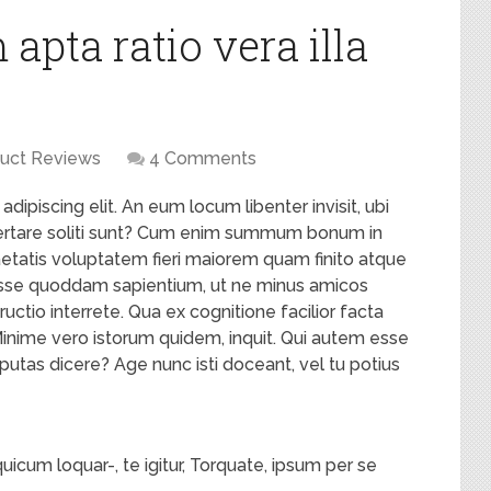
apta ratio vera illa
uct Reviews
4 Comments
ipiscing elit. An eum locum libenter invisit, ubi
ertare soliti sunt? Cum enim summum bonum in
aetatis voluptatem fieri maiorem quam finito atque
esse quoddam sapientium, ut ne minus amicos
uctio interrete. Qua ex cognitione facilior facta
Minime vero istorum quidem, inquit. Qui autem esse
 putas dicere? Age nunc isti doceant, vel tu potius
icum loquar-, te igitur, Torquate, ipsum per se