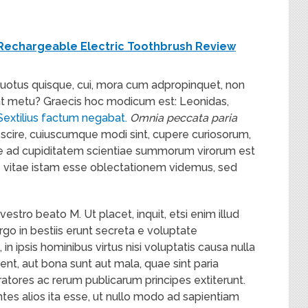
 Rechargeable Electric Toothbrush Review
quotus quisque, cui, mora cum adpropinquet, non
át metu? Graecis hoc modicum est: Leonidas,
Sextilius factum negabat.
Omnia peccata paria
cire, cuiuscumque modi sint, cupere curiosorum,
e ad cupiditatem scientiae summorum virorum est
vitae istam esse oblectationem videmus, sed
 vestro beato M. Ut placet, inquit, etsi enim illud
go in bestiis erunt secreta e voluptate
ipsis hominibus virtus nisi voluptatis causa nulla
ent, aut bona sunt aut mala, quae sint paria
ratores ac rerum publicarum principes extiterunt.
ntes alios ita esse, ut nullo modo ad sapientiam