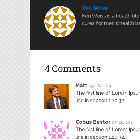
Ken Weiss
Ken Weiss is a health blo
cures for men's health is
4 Comments
Matt
03/26/2014
The first line of Lorem Ips
line in section 1.10.32.
Cobus Bester
03/26/2014
The first line of Lorem Ips
line in section 1.10.32.