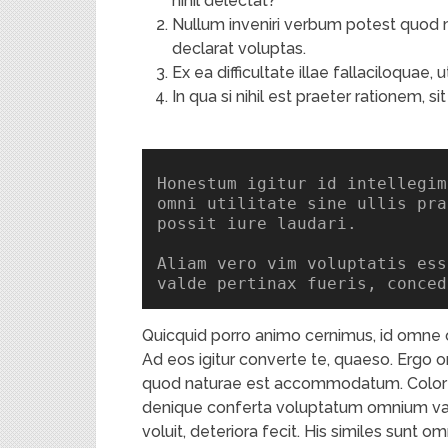
nihil delectat?
Nullum inveniri verbum potest quod
declarat voluptas.
Ex ea difficultate illae fallaciloquae, 
In qua si nihil est praeter rationem, si
Honestum igitur id intellegim
omni utilitate sine ullis pra
possit iure laudari.

Aliam vero vim voluptatis ess
valde pertinax fueris, conced
Quicquid porro animo cernimus, id omne o
Ad eos igitur converte te, quaeso. Ergo om
quod naturae est accommodatum. Color eg
denique conferta voluptatum omnium va
voluit, deteriora fecit. His similes sunt omn