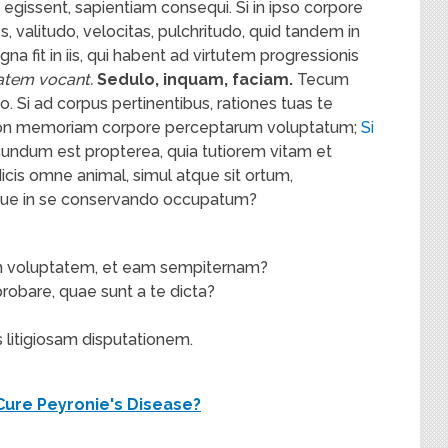
id egissent, sapientiam consequi. Si in ipso corpore
, valitudo, velocitas, pulchritudo, quid tandem in
na fit in iis, qui habent ad virtutem progressionis
atem vocant.
Sedulo, inquam, faciam.
Tecum
 Si ad corpus pertinentibus, rationes tuas te
 non memoriam corpore perceptarum voluptatum;
Si
cundum est propterea, quia tutiorem vitam et
icis omne animal, simul atque sit ortum,
que in se conservando occupatum?
am voluptatem, et eam sempiternam?
probare, quae sunt a te dicta?
 litigiosam disputationem.
Cure Peyronie's Disease?