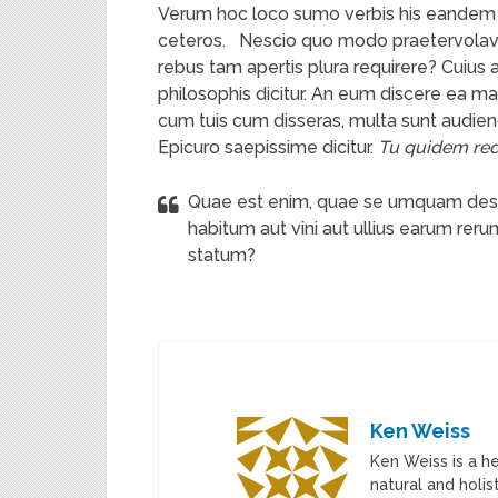
Verum hoc loco sumo verbis his eandem 
ceteros.
Nescio quo modo praetervolavit
rebus tam apertis plura requirere? Cuius 
philosophis dicitur. An eum discere ea mav
cum tuis cum disseras, multa sunt audie
Epicuro saepissime dicitur.
Tu quidem red
Quae est enim, quae se umquam deser
habitum aut vini aut ullius earum re
statum?
Ken Weiss
Ken Weiss is a h
natural and holis